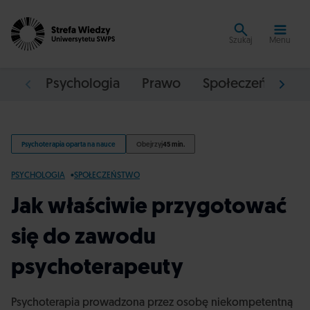
Szukaj
Menu
Psychologia
Prawo
Społeczeństwo
Psychoterapia oparta na nauce
Obejrzyj
45 min.
PSYCHOLOGIA
SPOŁECZEŃSTWO
Jak właściwie przygotować
się do zawodu
psychoterapeuty
Psychoterapia prowadzona przez osobę niekompetentną