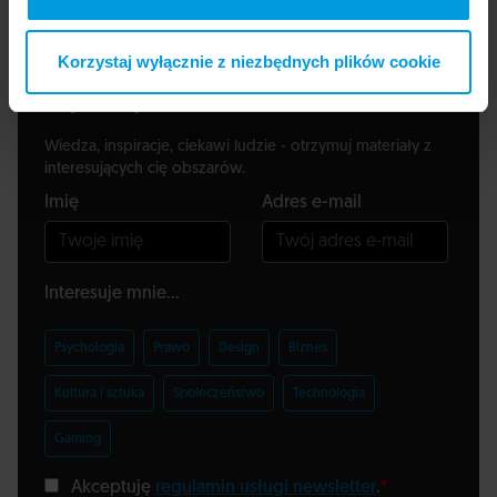
Korzystaj wyłącznie z niezbędnych plików cookie
Zapisz się do newslettera
Wiedza, inspiracje, ciekawi ludzie - otrzymuj materiały z
interesujących cię obszarów.
Imię
Adres e-mail
Interesuje mnie...
Psychologia
Prawo
Design
Biznes
Kultura i sztuka
Społeczeństwo
Technologia
Gaming
Akceptuję
regulamin usługi newsletter
.
*