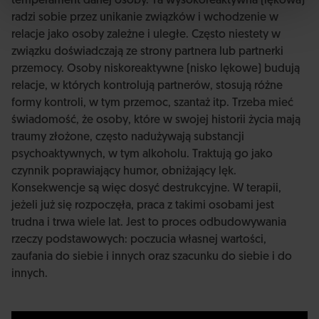
temperament danej osoby. Ta wysokoreaktywna (lękowa)
radzi sobie przez unikanie związków i wchodzenie w
relacje jako osoby zależne i uległe. Często niestety w
związku doświadczają ze strony partnera lub partnerki
przemocy. Osoby niskoreaktywne (nisko lękowe) budują
relacje, w których kontrolują partnerów, stosują różne
formy kontroli, w tym przemoc, szantaż itp. Trzeba mieć
świadomość, że osoby, które w swojej historii życia mają
traumy złożone, często nadużywają substancji
psychoaktywnych, w tym alkoholu. Traktują go jako
czynnik poprawiający humor, obniżający lęk.
Konsekwencje są więc dosyć destrukcyjne. W terapii,
jeżeli już się rozpoczęła, praca z takimi osobami jest
trudna i trwa wiele lat. Jest to proces odbudowywania
rzeczy podstawowych: poczucia własnej wartości,
zaufania do siebie i innych oraz szacunku do siebie i do
innych.