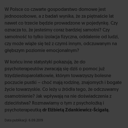
W Polsce co czwarte gospodarstwo domowe jest
jednoosobowe, a z badań wynika, że za piętnaście lat
nawet co trzecie będzie prowadzone w pojedynkę. Czy
oznacza to, że jesteśmy coraz bardziej samotni? Czy
samotność to tylko izolacja fizyczna, oddalenie od ludzi,
czy może wiąże się też z czymś innym, odczuwanym na
głębszym poziomie emocjonalnym?
W końcu inne statystyki pokazują, że do
psychoterapeutów zwracają się dziś o pomoc już
trzydziestoparolatkowie, którym towarzyszy bolesne
poczucie pustki – choć mają rodzinę, znajomych i bogate
życie towarzyskie. Co leży u źródła tego, że odczuwamy
osamotnienie? Jak wpływają na nie doświadczenia z
dzieciństwa? Rozmawiamy o tym z psycholożką i
psychoterapeutką
dr Elżbietą Zdankiewicz-Ścigałą
.
Data publikacji: 6.09.2019