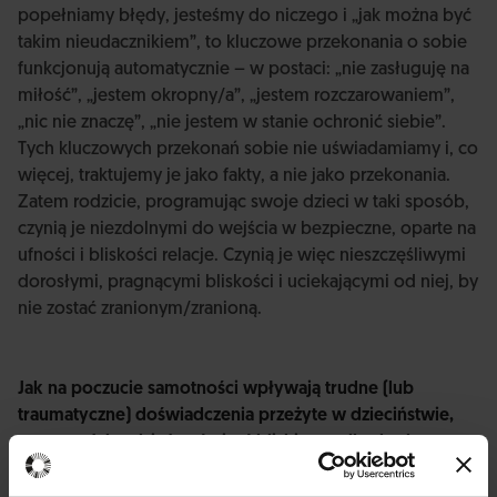
popełniamy błędy, jesteśmy do niczego i „jak można być
takim nieudacznikiem”, to kluczowe przekonania o sobie
funkcjonują automatycznie – w postaci: „nie zasługuję na
miłość”, „jestem okropny/a”, „jestem rozczarowaniem”,
„nic nie znaczę”, „nie jestem w stanie ochronić siebie”.
Tych kluczowych przekonań sobie nie uświadamiamy i, co
więcej, traktujemy je jako fakty, a nie jako przekonania.
Zatem rodzicie, programując swoje dzieci w taki sposób,
czynią je niezdolnymi do wejścia w bezpieczne, oparte na
ufności i bliskości relacje. Czynią je więc nieszczęśliwymi
dorosłymi, pragnącymi bliskości i uciekającymi od niej, by
nie zostać zranionym/zranioną.
Jak na poczucie samotności wpływają trudne (lub
traumatyczne) doświadczenia przeżyte w dzieciństwie,
np. rozwód rodziców, śmierć bliskiego, albo brak
akceptacji, porzucenie przez chłopaka/dziewczynę,
przyjaciela/przyjaciółkę w okresie nastoletnim?