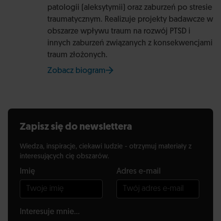
patologii (aleksytymii) oraz zaburzeń po stresie
traumatycznym. Realizuje projekty badawcze w
obszarze wpływu traum na rozwój PTSD i
innych zaburzeń związanych z konsekwencjami
traum złożonych.
Zobacz biogram
na stronie Uniwersytetu SWPS
Zapisz się do newslettera
Wiedza, inspiracje, ciekawi ludzie - otrzymuj materiały z
interesujących cię obszarów.
Imię
Adres e-mail
Interesuje mnie...