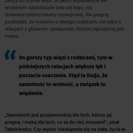
zależy od stylów więzi, w jakich wzrastaliśmy we
wczesnym dzieciństwie oraz od tego, czy
doświadczyliśmy traumy rozwojowej. Ale pragnę
podkreślić, że mówimy o obojgu rodzicach, nie tylko o
relacjach z głównym opiekunem, którym najczęściej jest
mama.
Im gorszy typ więzi z rodzicami, tym w
późniejszych relacjach większy lęk i
poczucie osaczenia. Stąd ta iluzja, że
samotność to wolność, a związek to
więzienie.
„Samotność jest przyjemnością dla tych, którzy jej
pragną, i męką dla tych, co są do niej zmuszeni”, pisał
Tatarkiewicz. Czy wybór niewiązania się na stałe, życia w