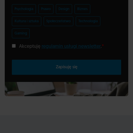
Psychologia
Prawo
Design
Biznes
Kultura i sztuka
Społeczeństwo
Technologia
Gaming
Akceptuję
regulamin usługi newsletter
.
*
Zapisuję się