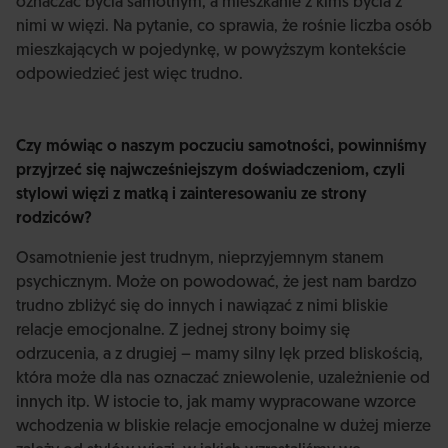
oznaczać bycia samotnym, a mieszkanie z kimś bycia z
nimi w więzi. Na pytanie, co sprawia, że rośnie liczba osób
mieszkających w pojedynkę, w powyższym kontekście
odpowiedzieć jest więc trudno.
Czy mówiąc o naszym poczuciu samotności, powinniśmy
przyjrzeć się najwcześniejszym doświadczeniom, czyli
stylowi więzi z matką i zainteresowaniu ze strony
rodziców?
Osamotnienie jest trudnym, nieprzyjemnym stanem
psychicznym. Może on powodować, że jest nam bardzo
trudno zbliżyć się do innych i nawiązać z nimi bliskie
relacje emocjonalne. Z jednej strony boimy się
odrzucenia, a z drugiej – mamy silny lęk przed bliskością,
która może dla nas oznaczać zniewolenie, uzależnienie od
innych itp. W istocie to, jak mamy wypracowane wzorce
wchodzenia w bliskie relacje emocjonalne w dużej mierze