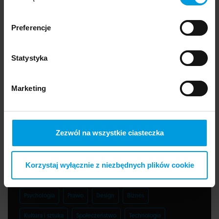
wypalenie zawodowe, zaangażowanie w
formularzy.
pracę, psychologia organizacji.
Preferencje
Zobacz biogram
na stronie Uniwersytetu SWPS
Statystyka
Zapisz się do newslettera
Marketing
Wiedza, inspiracje, ciekawi ludzie - otrzymuj materiały z
interesujących cię obszarów.
Imię
Adres e-mail
Zezwól na wszystkie ciasteczka
Korzystaj wyłącznie z niezbędnych plików cookie
Interesuje mnie...
Psychologia
Prawo
Design
Biznes
Kultura i sztuka
Społeczeństwo
Technologia