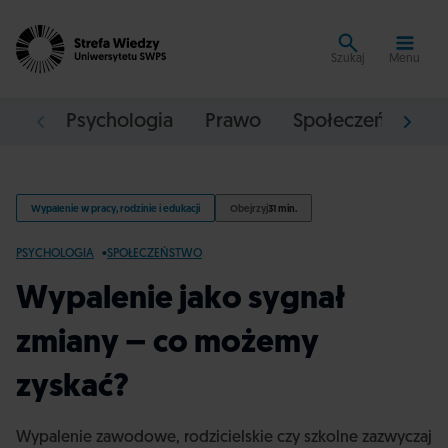
Szukaj
Menu
Psychologia
Prawo
Społeczeństwo
Wypalenie w pracy, rodzinie i edukacji
Obejrzyj
31 min.
PSYCHOLOGIA
SPOŁECZEŃSTWO
Wypalenie jako sygnał
zmiany – co możemy
zyskać?
Wypalenie zawodowe, rodzicielskie czy szkolne zazwyczaj