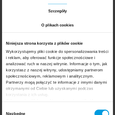
Szczegóły
O plikach cookies
Niniejsza strona korzysta z plików cookie
Wykorzystujemy pliki cookie do spersonalizowania treści
i reklam, aby oferować funkcje społecznościowe i
Prelegentka
analizować ruch w naszej witrynie. Informacje o tym, jak
korzystasz z naszej witryny, udostępniamy partnerom
społecznościowym, reklamowym i analitycznym.
Sławomir Prusakowski
Partnerzy mogą połączyć te informacje z innymi danymi
otrzymanymi od Ciebie lub uzyskanymi podczas
Psycholog i trener biznesu, absolwent
korzystania z ich usług.
psychologii na Uniwersytecie Opolskim. W
Odrzucenie plików cookie może uniemożliwić
kręgu jego zainteresowań naukowych znajdują
korzystanie z niektórych funkcjonalności
Wybór
się zagadnienia takie jak prokrastynacja,
oferowanych na naszej stronie, w tym m.in. z
Niezbędne
zgody