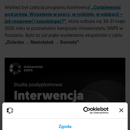
Wykład był częścią programu konferencji
„Codzienność
pod presją. Wypalenie w pracy, w rodzinie, w edukacji –
jak reagować i zapobiegać?”
, która odbyła się 30-31 maja
2025 roku w poznańskim kampusie Uniwersytetu SWPS w
Poznaniu. Było to już piąte wydarzenie eksperckie z cyklu
„Dziecko → Nastolatek → Dorosły”
.
Zgoda