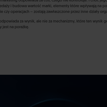
 marketing odpowiada za coś, czego nie kontroluje. I choć jeg
zedaży i budowa wartość marki, elementy które wpływają na po
e czy operacjach – zostają zawłaszczone przez inne działy orga
dpowiada za wynik, ale nie za mechanizmy, które ten wynik ge
 jest na porażkę.