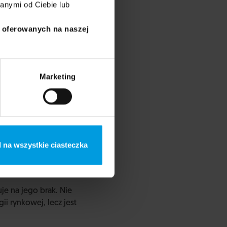
anymi od Ciebie lub
i oferowanych na naszej
Marketing
operacje – procesy.
 na wszystkie ciasteczka
ą. Teoretycznie
 to często tzw. wpływ
je na jego brak. Nie
ii rynkowej, lecz jest