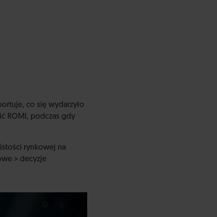
ortuje, co się wydarzyło
nić ROMI, podczas gdy
istości rynkowej na
owe > decyzje