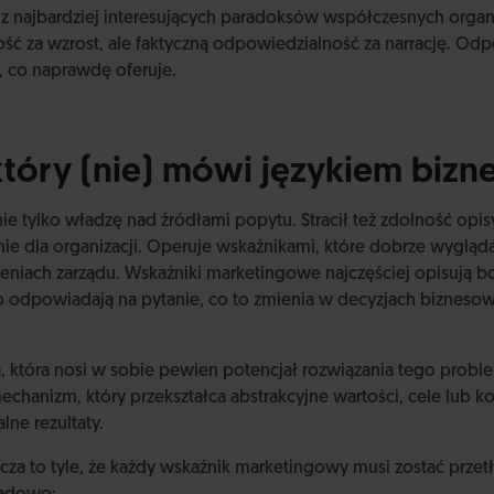
z najbardziej interesujących paradoksów współczesnych organi
ć za wzrost, ale faktyczną odpowiedzialność za narrację. Odpo
o, co naprawdę oferuje.
który (nie) mówi językiem bizn
nie tylko władzę nad źródłami popytu. Stracił też zdolność opis
ie dla organizacji. Operuje wskaźnikami, które dobrze wygląda
zeniach zarządu. Wskaźniki marketingowe najczęściej opisują 
o odpowiadają na pytanie, co to zmienia w decyzjach biznesow
a, która nosi w sobie pewien potencjał rozwiązania tego probl
 mechanizm, który przekształca abstrakcyjne wartości, cele lub 
alne rezultaty.
za to tyle, że każdy wskaźnik marketingowy musi zostać przet