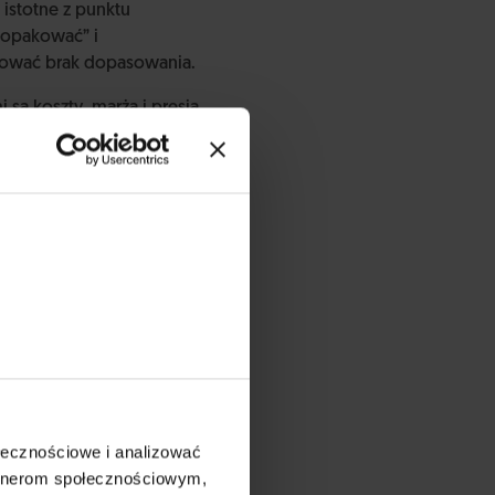
 istotne z punktu
 „opakować” i
nsować brak dopasowania.
są koszty, marża i presja
. Marketing ma poniekąd
ra nie ma z nim wiele
ywy arkusza
sztami (który dodatkowo
ołecznościowe i analizować
artnerom społecznościowym,