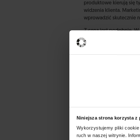
produktowe kierują się t
widzenia klienta. Marketi
wprowadzić skutecznie n
Z ceną jest podobnie. W 
budżetowa. Rzadko pojaw
„sprzedać” cenę, której n
wspólnego. Stąd mamy dzi
kalkulacyjnego – a znacz
coraz częściej nie jest wł
Niniejsza strona korzysta z
Wykorzystujemy pliki cookie 
ruch w naszej witrynie. Inf