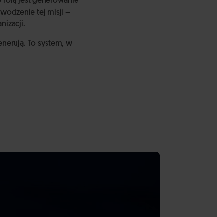
o rolą jest generowanie
wodzenie tej misji –
nizacji.
nerują. To system, w