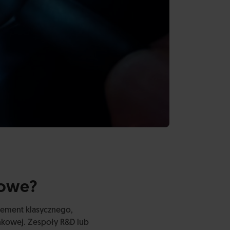
gowe?
lement klasycznego,
nkowej. Zespoły R&D lub