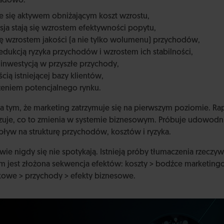
ładowo:
e się aktywem obniżającym koszt wzrostu,
sja stają się wzrostem efektywności popytu,
ię wzrostem jakości (a nie tylko wolumenu) przychodów,
 redukcją ryzyka przychodów i wzrostem ich stabilności,
ę inwestycją w przyszłe przychody,
cią istniejącej bazy klientów,
rzeniem potencjalnego rynku.
 tym, że marketing zatrzymuje się na pierwszym poziomie. Rap
azuje, co to zmienia w systemie biznesowym. Próbuje udowod
ływ na strukturę przychodów, kosztów i ryzyka.
ie nigdy się nie spotykają. Istnieją próby tłumaczenia rzeczyw
m jest złożona sekwencja efektów: koszty > bodźce marketing
kowe > przychody > efekty biznesowe.