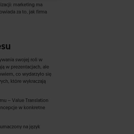
zacji: marketing ma
wiada za to, jak firma
esu
ywania swojej roli w
ją w prezentacjach, ale
bowiem, co wydarzyło się
ych, które wykraczają
emu – Value Translation
koncepcje w konkretne
łumaczony na język