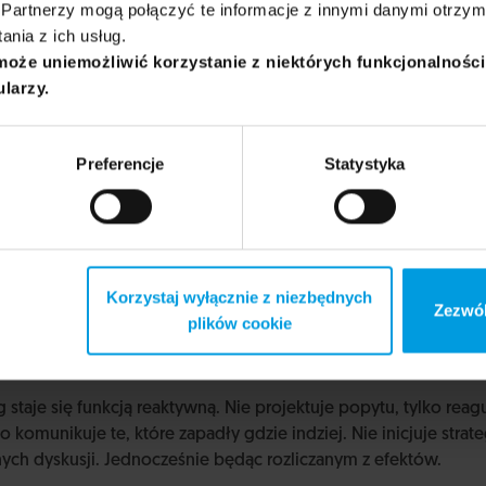
Partnerzy mogą połączyć te informacje z innymi danymi otrzym
nia z ich usług.
może uniemożliwić korzystanie z niektórych funkcjonalnośc
ularzy.
Preferencje
Statystyka
ozproszone. Sprzedaż optymalizuje targety, obsługa – koszty, 
Korzystaj wyłącznie z niezbędnych
Zezwól
jonalnie w ramach swojego silosu, ale nikt nie zarządza całości
plików cookie
orem tych działań nadając im rynkowy sens, ale w praktyce jest
andat do przekonywania, ale nie do egzekwowania.
staje się funkcją reaktywną. Nie projektuje popytu, tylko reagu
 komunikuje te, które zapadły gdzie indziej. Nie inicjuje strateg
h dyskusji. Jednocześnie będąc rozliczanym z efektów.