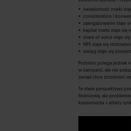
ekonomii biznesu. Przyk
świadomość marki staj
consideration i konwer
zaangażowanie staje s
kapitał marki staje się
share of voice staje si
NPS staje się rentownoś
zasięg staje się posze
Problem polega jednak na
w kampanii, ale nie pok
zarząd chce zrozumieć wp
Te dwie perspektywy praw
finansową, ale probleme
konsumenta > efekty ryn