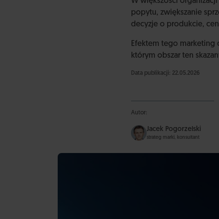
W większości organizacji
popytu, zwiększanie spr
decyzje o produkcie, ceni
Efektem tego marketing o
którym obszar ten skazany
Data publikacji: 22.05.2026
Autor:
Jacek Pogorzelski
strateg marki, konsultant