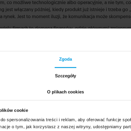
ym, co możliwe technologicznie albo operacyjnie, a nie tym, co
ng jest włączany później, kiedy produkt już istnieje i trzeba go
a rynek. Jest to moment iluzji, że komunikacja może skompe
wielu firmach to domena finansów, gdzie głównymi zmiennymi 
ia się pytanie o percepcję wartości czy elastyczność cenową
ie projektował, często próbując przekonać rynek do logiki, któ
ś tak wiele subskrypcji, które wyglądają świetnie z perspekt
nie gorzej z perspektywy klienta obciążonego regularnymi ko
Zgoda
aścicielem produktu, za który płaci).
Szczegóły
O plikach cookies
 plików cookie
do spersonalizowania treści i reklam, aby oferować funkcje sp
ormacje o tym, jak korzystasz z naszej witryny, udostępniamy p