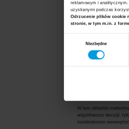
reklamowym i analitycznym. 
uzyskanymi podczas korzysta
Odrzucenie plików cookie 
stronie, w tym m.in. z form
Wybór
Niezbędne
zgody
Doświadczenie klienta? R
Każdy fragment działa rac
marketing jest koordynat
miękki, który oznacza m
W tym układzie marketing 
współtworzy decyzji, tylko
moderatorem wewnętrznyc