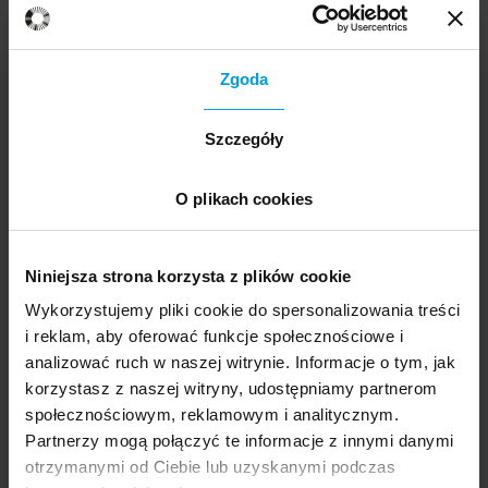
Ekspert
Zgoda
prof. dr hab.
Tomasz Grzyb
Szczegóły
Psycholog, autor publikacji na temat
psychologii wpływu społecznego i
O plikach cookies
mechanizmów ludzkich zachowań w
sytuacjach kryzysowych, w tym książki
„Psychologiczne aspekty sytuacji kryzysowych”
Niniejsza strona korzysta z plików cookie
(2011). Interesuje się także metodologią badań
Wykorzystujemy pliki cookie do spersonalizowania treści
psychologicznych, marketingiem i nowymi
i reklam, aby oferować funkcje społecznościowe i
technologiami.
analizować ruch w naszej witrynie. Informacje o tym, jak
Zobacz biogram
na stronie Uniwersytetu SWPS
korzystasz z naszej witryny, udostępniamy partnerom
społecznościowym, reklamowym i analitycznym.
Partnerzy mogą połączyć te informacje z innymi danymi
otrzymanymi od Ciebie lub uzyskanymi podczas
Prowadząca