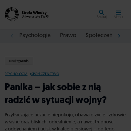
Szukaj
Menu
Psychologia
Prawo
Społeczeństwo
Obejrzyj
61 min.
PSYCHOLOGIA
SPOŁECZEŃSTWO
Panika – jak sobie z nią
radzić w sytuacji wojny?
Przytłaczające uczucie niepokoju, obawa o życie i zdrowie
własne oraz bliskich, odrealnienie, a nawet trudności
z oddychaniem i ucisk w klatce piersiowej – od tego