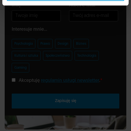
Imię
Adres e-mail
Interesuje mnie...
Psychologia
Prawo
Design
Biznes
Kultura i sztuka
Społeczeństwo
Technologia
Gaming
Akceptuję
regulamin usługi newsletter
.
*
Zapisuję się