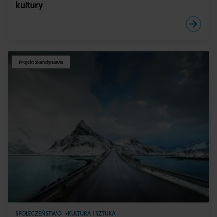
kultury
Projekt Skandynawia
SPOŁECZEŃSTWO
KULTURA I SZTUKA