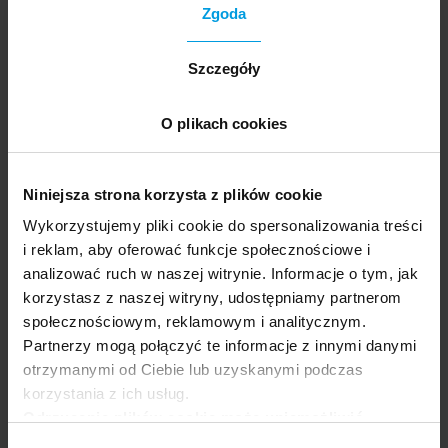
Zgoda
Nie tylko Hiszpania
Szczegóły
O plikach cookies
Niniejsza strona korzysta z plików cookie
Wykorzystujemy pliki cookie do spersonalizowania treści
i reklam, aby oferować funkcje społecznościowe i
analizować ruch w naszej witrynie. Informacje o tym, jak
korzystasz z naszej witryny, udostępniamy partnerom
społecznościowym, reklamowym i analitycznym.
SPOŁECZEŃSTWO
Partnerzy mogą połączyć te informacje z innymi danymi
Jak pierwsza prezydentka Meksyku zmieni ten
otrzymanymi od Ciebie lub uzyskanymi podczas
kraj?
korzystania z ich usług.
Odrzucenie plików cookie może uniemożliwić
korzystanie z niektórych funkcjonalności