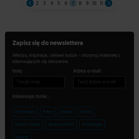
2
3
4
5
6
7
8
9
10
11
Zapisz się do newslettera
Wiedza, inspiracje, ciekawi ludzie - otrzymuj materiały z
interesujących cię obszarów.
Imię
Adres e-mail
Interesuje mnie...
Psychologia
Prawo
Design
Biznes
Kultura i sztuka
Społeczeństwo
Technologia
Gaming