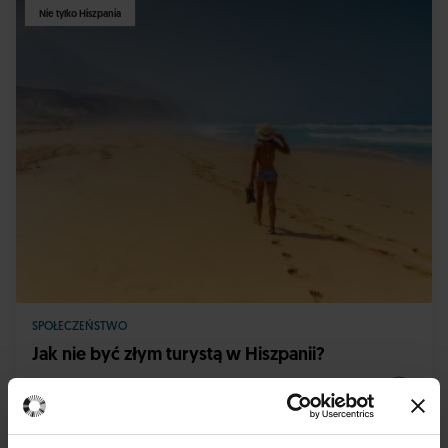
Nie tylko Hiszpania
SPOŁECZEŃSTWO
Jak nie być złym turystą w Hiszpanii?