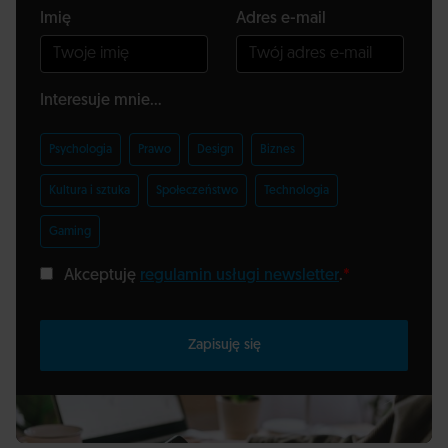
Imię
Adres e-mail
Interesuje mnie...
Psychologia
Prawo
Design
Biznes
Kultura i sztuka
Społeczeństwo
Technologia
Gaming
Akceptuję
regulamin usługi newsletter
.
*
Zapisuję się