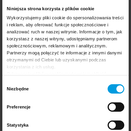
była szybsza od tego, co ewolucyjnie jest dla nas dalej
Niniejsza strona korzysta z plików cookie
ważne, a mianowicie współpraca ze sobą nawzajem,
Wykorzystujemy pliki cookie do spersonalizowania treści
zwłaszcza w obliczu trudności.
i reklam, aby oferować funkcje społecznościowe i
analizować ruch w naszej witrynie. Informacje o tym, jak
korzystasz z naszej witryny, udostępniamy partnerom
Współczucie z perspektywy
społecznościowym, reklamowym i analitycznym.
ewolucyjnej
Partnerzy mogą połączyć te informacje z innymi danymi
otrzymanymi od Ciebie lub uzyskanymi podczas
korzystania z ich usług.
I tutaj dochodzimy do tematu współczucia, które
Odrzucenie plików cookie może uniemożliwić
podobnie jak samotność jest produktem ewolucji. Jest
korzystanie z niektórych funkcjonalności
także antidotum na doświadczenie samotności. Odnosi
Wybór
oferowanych na naszej stronie, w tym m.in. z
Niezbędne
się do zauważenia trudności u siebie lub drugiej osoby, a
zgody
formularzy.
następnie wsparcie w związku z bólem, dyskomfortem,
cierpieniem. Nie jest jakimś ckliwym, sentymentalnym
Preferencje
odczuciem. Jest przede wszystkim zachowaniem
nakierowanym na wzajemną pomoc. Jak pisze Best i
współpracownicy (2021): „…Ludzie są zasadniczo istotami
Statystyka