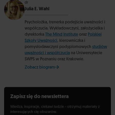
dr
Julia E. Wahl
Psycholożka, trenerka podejścia uważności i
współczucia. Wykładowczyni, założycielka i
dyrektorka
The Mind Institute
oraz
Polskiej
Szkoły Uważności
, kierowniczka i
pomysłodawczyni podyplomowych
studiów
uważności i współczucia
na Uniwersytecie
SWPS w Poznaniu oraz Krakowie.
Zobacz biogram
na stronie Uniwersytetu SWPS
Zapisz się do newslettera
Wiedza, inspiracje, ciekawi ludzie - otrzymuj materiały z
interesujących cię obszarów.