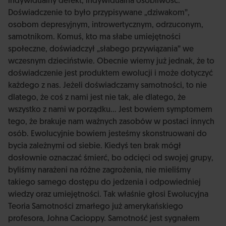
indywidualny defekt, indywidualna osobliwość.
Doświadczenie to było przypisywane „dziwakom”,
osobom depresyjnym, introwertycznym, odrzuconym,
samotnikom. Komuś, kto ma słabe umiejętności
społeczne, doświadczył „słabego przywiązania” we
wczesnym dzieciństwie. Obecnie wiemy już jednak, że to
doświadczenie jest produktem ewolucji i może dotyczyć
każdego z nas. Jeżeli doświadczamy samotności, to nie
dlatego, że coś z nami jest nie tak, ale dlatego, że
wszystko z nami w porządku… Jest bowiem symptomem
tego, że brakuje nam ważnych zasobów w postaci innych
osób. Ewolucyjnie bowiem jesteśmy skonstruowani do
bycia zależnymi od siebie. Kiedyś ten brak mógł
dosłownie oznaczać śmierć, bo odcięci od swojej grupy,
byliśmy narażeni na różne zagrożenia, nie mieliśmy
takiego samego dostępu do jedzenia i odpowiedniej
wiedzy oraz umiejętności. Tak właśnie głosi Ewolucyjna
Teoria Samotności zmarłego już amerykańskiego
profesora, Johna Cacioppy. Samotność jest sygnałem