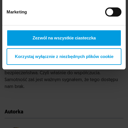
społecznymi, które pragną więzi społecznych. Wyniki
[badań] podkreślają i potwierdzają, że samotność nie jest
Marketing
równoważna z izolacją społeczną, a bezpieczeństwo
społeczne, zdolność do angażowania się w przepływ
afektu, życzliwości i współczucia z innymi i dla innych jest
ważna dla zrozumienia doświadczenia samotności…”.
Zezwól na wszystkie ciasteczka
Pamiętajmy zatem, że jeżeli chcemy dosłownie przetrwać,
potrzebujemy powracać do naszego ewolucyjnego
Korzystaj wyłącznie z niezbędnych plików cookie
dziedzictwa wspierania siebie nawzajem, udzielania
pomocy, poczucia fizycznego i emocjonalnego
bezpieczeństwa. Czyli właśnie do współczucia.
Samotność zaś jest ważnym sygnałem, że tego dostępu
nam brak.
Autorka