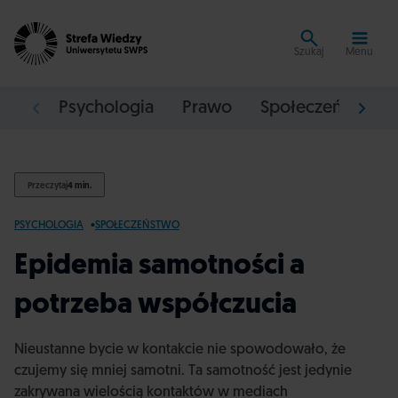
Szukaj
Menu
Psychologia
Prawo
Społeczeństwo
Przeczytaj
4 min.
PSYCHOLOGIA
SPOŁECZEŃSTWO
Epidemia samotności a
potrzeba współczucia
Nieustanne bycie w kontakcie nie spowodowało, że
czujemy się mniej samotni. Ta samotność jest jedynie
zakrywana wielością kontaktów w mediach