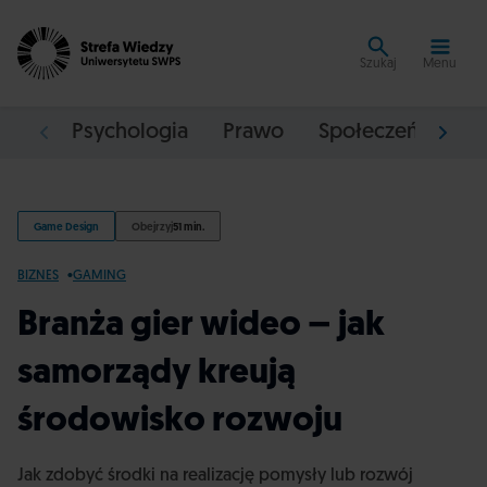
Szukaj
Menu
Psychologia
Prawo
Społeczeństwo
Game Design
Obejrzyj
51 min.
BIZNES
GAMING
Branża gier wideo – jak
samorządy kreują
środowisko rozwoju
Jak zdobyć środki na realizację pomysły lub rozwój