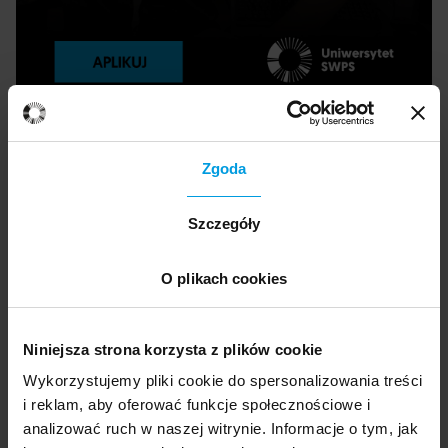
Zgoda
Prowadzący
Szczegóły
Łukasz Szałankiewicz
O plikach cookies
Audio Lead, doświadczony wykładowca i
praktyk w dziedzinie nowych mediów oraz
Niniejsza strona korzysta z plików cookie
kultury cyfrowej. Jego zainteresowania
Wykorzystujemy pliki cookie do spersonalizowania treści
skupiają się na zagadnieniach związanych z
i reklam, aby oferować funkcje społecznościowe i
dźwiękiem w mediach interaktywnych, a jego
analizować ruch w naszej witrynie. Informacje o tym, jak
twórczość – obejmująca liczne instalacje i