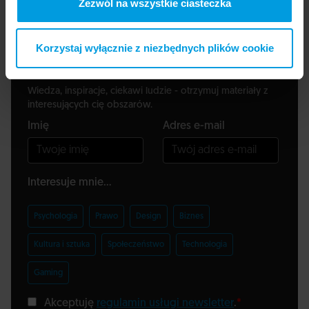
Zezwól na wszystkie ciasteczka
Korzystaj wyłącznie z niezbędnych plików cookie
Zapisz się do newslettera
Wiedza, inspiracje, ciekawi ludzie - otrzymuj materiały z
interesujących cię obszarów.
Imię
Adres e-mail
Interesuje mnie...
Psychologia
Prawo
Design
Biznes
Kultura i sztuka
Społeczeństwo
Technologia
Gaming
Akceptuję
regulamin usługi newsletter
.
*