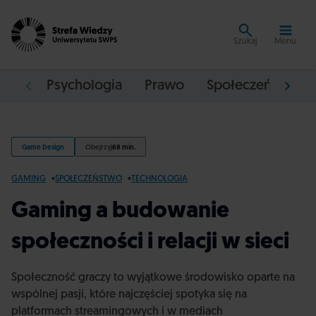
Szukaj
Menu
Psychologia
Prawo
Społeczeństwo
Game Design
Obejrzyj
68 min.
GAMING
SPOŁECZEŃSTWO
TECHNOLOGIA
Gaming a budowanie
społeczności i relacji w sieci
Społeczność graczy to wyjątkowe środowisko oparte na
wspólnej pasji, które najczęściej spotyka się na
platformach streamingowych i w mediach