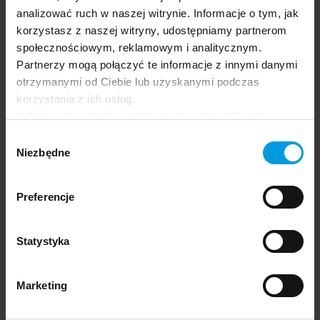
promocję tytułów takich wydawców, jak
analizować ruch w naszej witrynie. Informacje o tym, jak
Blizzard, Activision, czy Konami. Od 2018 roku
korzystasz z naszej witryny, udostępniamy partnerom
działa w dystrybucyjnej platformie cyfrowej
społecznościowym, reklamowym i analitycznym.
GOG.com, zajmując się komunikacją,
Partnerzy mogą połączyć te informacje z innymi danymi
marketingiem i badaniami konsumenckimi.
otrzymanymi od Ciebie lub uzyskanymi podczas
korzystania z ich usług.
Odrzucenie plików cookie może uniemożliwić
korzystanie z niektórych funkcjonalności
Wybór
Prowadzący
oferowanych na naszej stronie, w tym m.in. z
Niezbędne
zgody
formularzy.
Łukasz Szałankiewicz
Preferencje
Audio Lead, doświadczony wykładowca i
Statystyka
praktyk w dziedzinie nowych mediów oraz
kultury cyfrowej. Jego zainteresowania
Marketing
skupiają się na zagadnieniach związanych z
dźwiękiem w mediach interaktywnych, a jego
twórczość – obejmująca liczne instalacje i