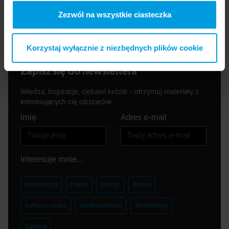
Commodore 64.
Zezwól na wszystkie ciasteczka
Korzystaj wyłącznie z niezbędnych plików cookie
Zapisz się do newslettera
Wiedza, inspiracje, ciekawi ludzie - otrzymuj materiały z
interesujących cię obszarów.
Imię
Adres e-mail
Interesuje mnie...
Psychologia
Prawo
Design
Biznes
Kultura i sztuka
Społeczeństwo
Technologia
Gaming