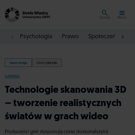
Szukaj
Menu
Psychologia
Prawo
Społeczeństwo
Game Design
Obejrzyj
54 min.
GAMING
Technologie skanowania 3D
– tworzenie realistycznych
światów w grach wideo
Producenci gier dysponują coraz doskonalszymi